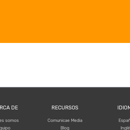
RCA DE
RECURSOS
IDIO
nes somos
Comunicae Media
Españ
quipo
Blog
Ingl